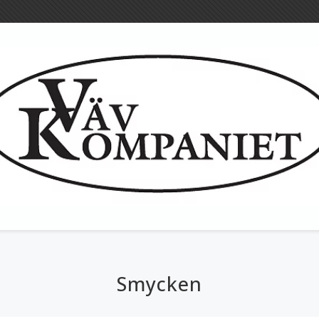
Ulltyg
Textila redska
Smycken
Bandgrindar