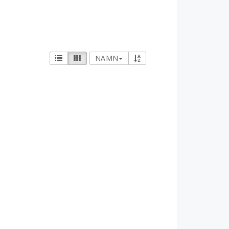
Om oss
 nystpinnar
Kontakt och
öppettider
gsnålar
Kontaktformulär
NAMN
Man kan betala säkert med kort!