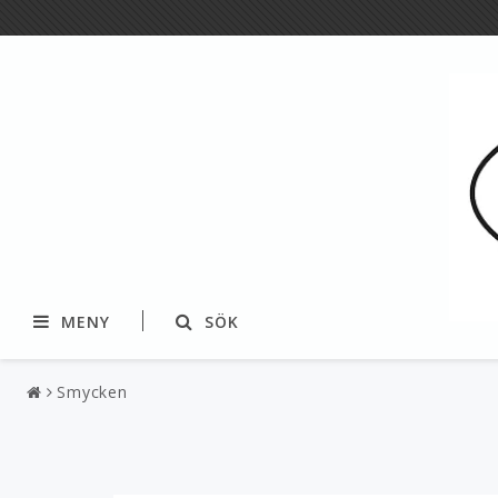
MENY
SÖK
Smycken
Textil
Garner och fibrer
Dukar & löpare
Pappersgarner