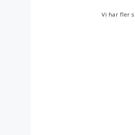
Mattor
Ull och ullgarner
Dekorativa vävar
Bomullsgarner
Vi har fler
Övrigt
Fibrer
Reflexgarn
Lingarn
Broderigarner och ti
Cottolin
Materialsatser
Naturliga färgä