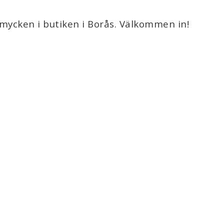
Nålar, krokar och
Vävredskap
 smycken i butiken i Borås. Välkommen in!
Övriga
Filtnålar/ Tovnin
llbehör
mnen
Trä
Iris hantverk
Badrum
Kök
Städning
Utomhus