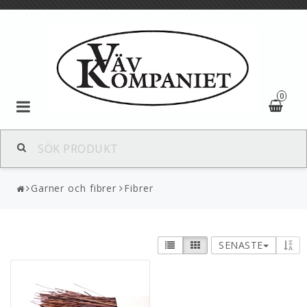
0
Textil
Garner och fibrer
Fibrer
Garner och fibrer
SENASTE
Ulltyg
Textila redskap