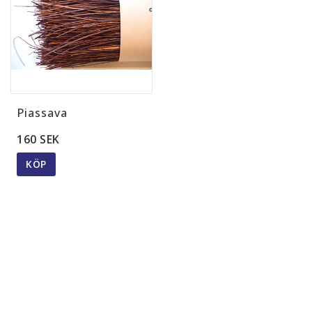
Materialsatser
Naturliga färgämnen
Piassava
Trä
160 SEK
KÖP
Iris hantverk
Smide
Papper