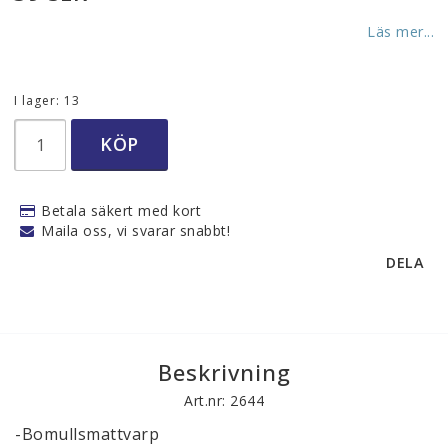
Böcker
Läs mer...
Övrigt hantverk
I lager: 13
KÖP
Utställningar
Aktiviteter
Betala säkert med kort
Maila oss, vi svarar snabbt!
Om oss
DELA
Kontakt och öppettider
Kontaktformulär
Beskrivning
Art.nr: 2644
Man kan betala säkert med kort!
-Bomullsmattvarp
