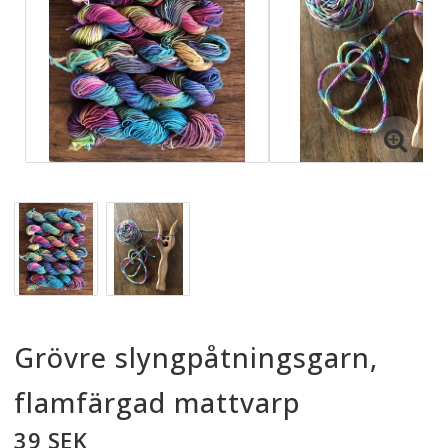
Materialsatser
Naturliga färgämnen
Trä
Iris hantverk
Smide
Grövre slyngpåtningsgarn,
flamfärgad mattvarp
Papper
39 SEK