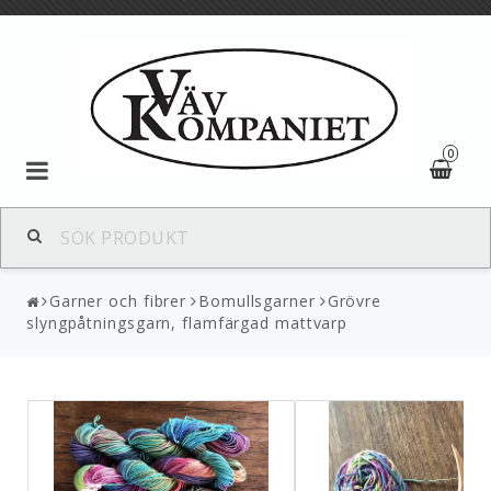
0
Textil
Garner och fibrer
Bomullsgarner
Grövre
Garner och fibrer
slyngpåtningsgarn, flamfärgad mattvarp
Ulltyg
Textila redskap