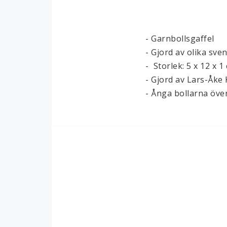
Smide
Papper
- Garnbollsgaffel

- Gjord av olika sven
-  Storlek: 5 x 12 x 1 
- Gjord av Lars-Åke 