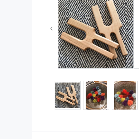
Mattor
Ull och ullgarner
Dekorativa vävar
Bomullsgarner
Övrigt
Fibrer
Reflexgarn
Lingarn
Broderigarner och ti
Cottolin
Materialsatser
Naturliga färgä