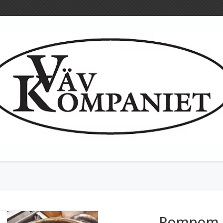
Ulltyg
Textila redska
Bandgrindar
Pompom /