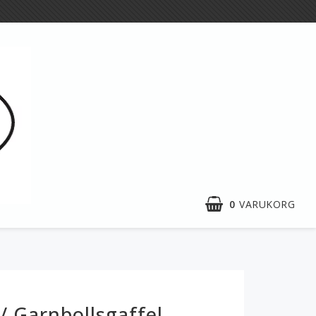
0
VARUKORG
Utställningar
p
Aktiviteter
 Garnbollsgaffel