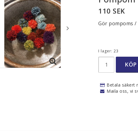
Nålar, krokar och
110 SEK
Vävredskap
Övriga
Gör pompoms / 
Filtnålar/ Tovnin
llbehör
I lager: 23
KÖP
mnen
Trä
Iris hantverk
Betala säkert 
Badrum
Maila oss, vi s
Kök
Städning
Utomhus