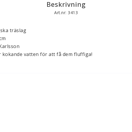
Böcker
Övrigt hantver
Beskrivning
Art.nr: 3413
ska träslag

cm

Karlsson
