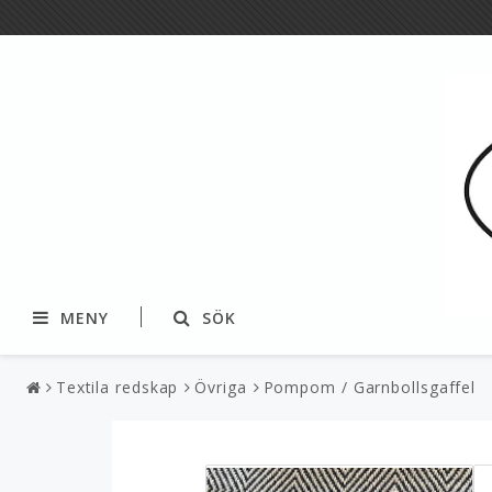
MENY
SÖK
Textila redskap
Övriga
Pompom / Garnbollsgaffel
Textil
Garner och fibrer
Dukar & löpare
Pappersgarner