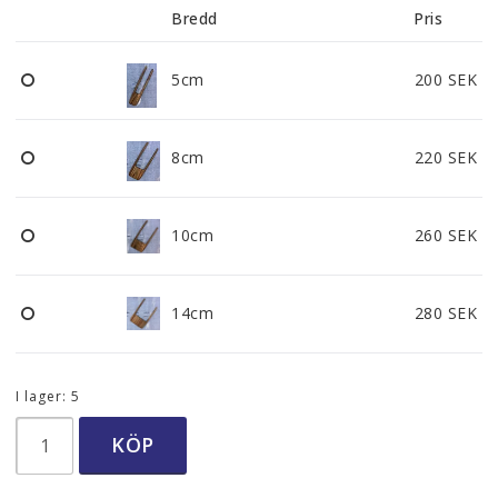
Böcker
Bredd
Pris
5cm
200 SEK
Övrigt hantverk
8cm
220 SEK
Utställningar
Aktiviteter
10cm
260 SEK
Om oss
14cm
280 SEK
Kontakt och öppettider
Kontaktformulär
I lager: 5
KÖP
Man kan betala säkert med kort!