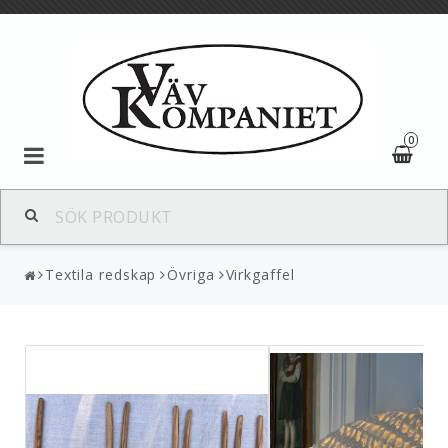
0
Textil
Textila redskap
Övriga
Virkgaffel
Garner och fibrer
Ulltyg
Textila redskap